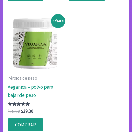
$78.00.
$39.00.
$98.00.
$49.00.
¡Oferta!
Pérdida de peso
Veganica – polvo para
bajar de peso
Valorado
El
El
$
78.00
$
39.00
con
precio
precio
4.75
original
actual
de 5
COMPRAR
era:
es: