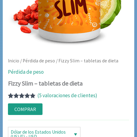
Inicio
/
Pérdida de peso
/ Fizzy Slim – tabletas de dieta
Pérdida de peso
Fizzy Slim – tabletas de dieta
(
5
valoraciones de clientes)
Valorado
5
con
4.80
de
COMPRAR
5 en base
a
valoraciones
de clientes
Dólar de los Estados Unidos
(US) ($) - USD