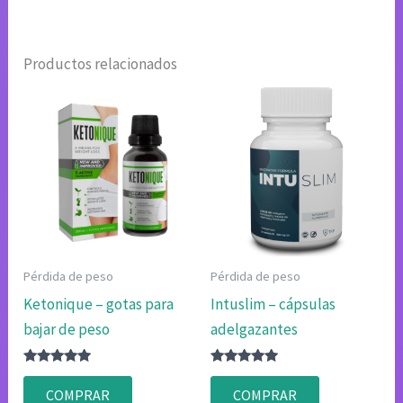
Productos relacionados
Pérdida de peso
Pérdida de peso
Ketonique – gotas para
Intuslim – cápsulas
bajar de peso
adelgazantes
Valorado
Valorado
con
con
COMPRAR
COMPRAR
4.75
4.80