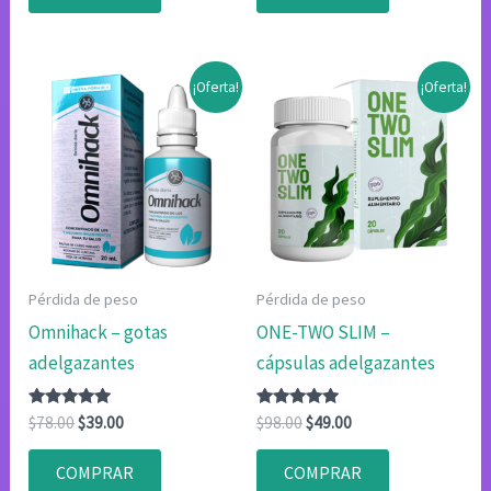
de 5
de 5
¡Oferta!
¡Oferta!
Pérdida de peso
Pérdida de peso
Omnihack – gotas
ONE-TWO SLIM –
adelgazantes
cápsulas adelgazantes
Valorado
El
El
Valorado
El
El
$
78.00
$
39.00
$
98.00
$
49.00
con
con
precio
precio
precio
precio
4.80
4.80
original
actual
original
actual
de 5
de 5
COMPRAR
COMPRAR
era:
es:
era:
es: