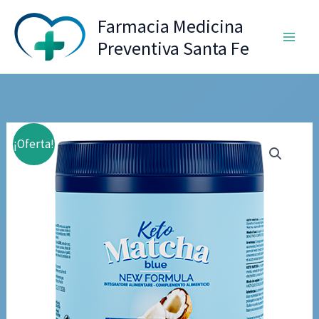
Ir
Farmacia Medicina
al
Preventiva Santa Fe
contenido
¡Oferta!