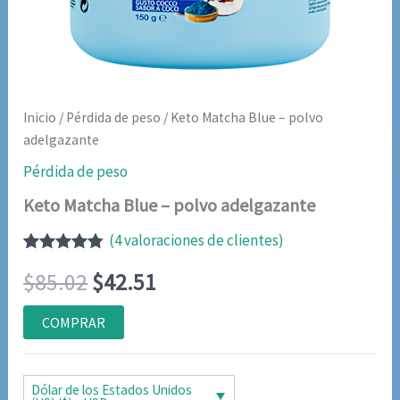
Inicio
/
Pérdida de peso
/ Keto Matcha Blue – polvo
adelgazante
Pérdida de peso
Keto Matcha Blue – polvo adelgazante
(
4
valoraciones de clientes)
Valorado
4
El
El
$
85.02
$
42.51
con
4.75
de
5 en base
a
precio
precio
COMPRAR
valoraciones
de clientes
original
actual
era:
es:
Dólar de los Estados Unidos