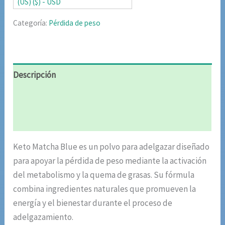
(US) ($) - USD
$85.02.
$42.51.
Categoría:
Pérdida de peso
Descripción
Información adicional
Valoraciones (4)
Keto Matcha Blue es un polvo para adelgazar diseñado
para apoyar la pérdida de peso mediante la activación
del metabolismo y la quema de grasas. Su fórmula
combina ingredientes naturales que promueven la
energía y el bienestar durante el proceso de
adelgazamiento.