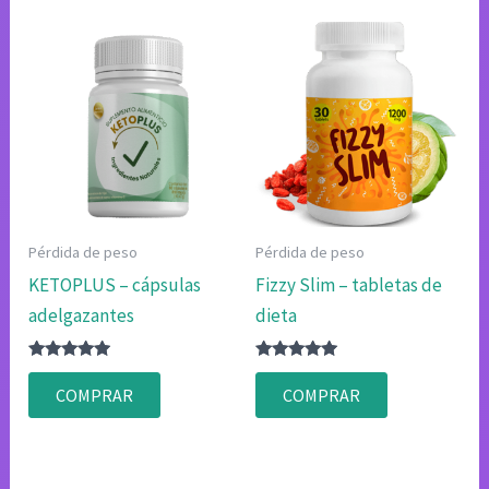
Pérdida de peso
Pérdida de peso
KETOPLUS – cápsulas
Fizzy Slim – tabletas de
adelgazantes
dieta
Valorado
Valorado
con
con
COMPRAR
COMPRAR
4.75
4.80
de 5
de 5