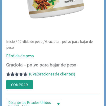
Inicio
/
Pérdida de peso
/ Graciola – polvo para bajar de
peso
Pérdida de peso
Graciola – polvo para bajar de peso
(
6
valoraciones de clientes)
Valorado
6
con
4.83
de
COMPRAR
5 en base
a
valoraciones
de clientes
Dólar de los Estados Unidos