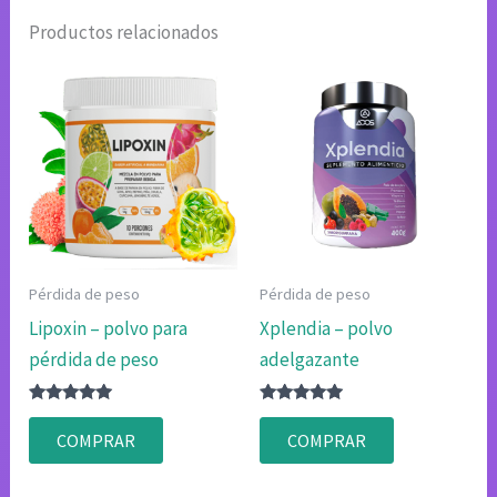
Productos relacionados
Pérdida de peso
Pérdida de peso
Lipoxin – polvo para
Xplendia – polvo
pérdida de peso
adelgazante
Valorado
Valorado
con
con
COMPRAR
COMPRAR
4.80
4.83
de 5
de 5