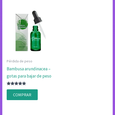
Pérdida de peso
Bambusa arundinacea –
gotas para bajar de peso
Valorado
con
COMPRAR
4.75
de 5