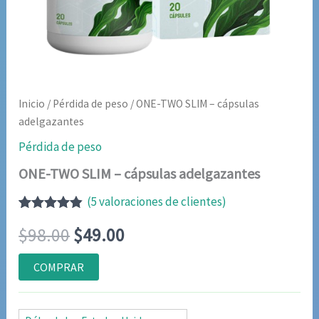
Inicio
/
Pérdida de peso
/ ONE-TWO SLIM – cápsulas
adelgazantes
Pérdida de peso
ONE-TWO SLIM – cápsulas adelgazantes
(
5
valoraciones de clientes)
Valorado
5
El
El
$
98.00
$
49.00
con
4.80
de
5 en base
a
precio
precio
COMPRAR
valoraciones
de clientes
original
actual