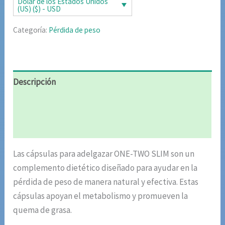
era:
es:
Dólar de los Estados Unidos
(US) ($) - USD
$98.00.
$49.00.
Categoría:
Pérdida de peso
Descripción
Información adicional
Valoraciones (5)
Las cápsulas para adelgazar ONE-TWO SLIM son un
complemento dietético diseñado para ayudar en la
pérdida de peso de manera natural y efectiva. Estas
cápsulas apoyan el metabolismo y promueven la
quema de grasa.