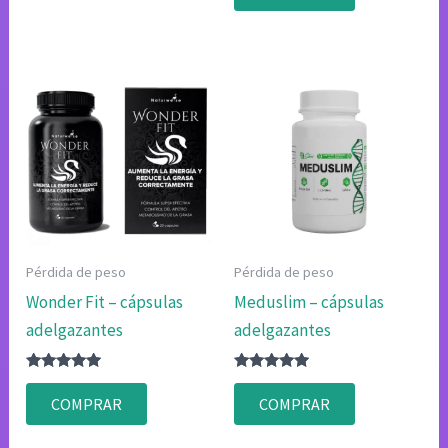
era:
es:
$78.00.
$39.00.
Pérdida de peso
Pérdida de peso
Wonder Fit – cápsulas
Meduslim – cápsulas
adelgazantes
adelgazantes
Valorado
Valorado
con
con
COMPRAR
COMPRAR
4.80
4.75
de 5
de 5