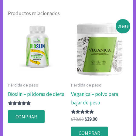
Productos relacionados
¡Oferta!
Pérdida de peso
Pérdida de peso
Bioslin – píldoras de dieta
Veganica – polvo para
bajar de peso
Valorado
con
COMPRAR
4.80
Valorado
El
El
$
78.00
$
39.00
de 5
con
precio
precio
4.75
original
actual
de 5
COMPRAR