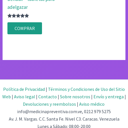
adelgazar
Valorado
con
COMPRAR
4.80
de 5
Política de Privacidad
|
Términos y Condiciones de Uso del Sitio
Web
|
Aviso legal
|
Contacto
|
Sobre nosotros
|
Envío y entrega
|
Devoluciones y reembolsos
|
Aviso médico
info@medicinapreventiva.com.ve, 0212 979 5275
Av. J. M. Vargas. C.C. Santa Fe. Nivel C3. Caracas. Venezuela
Lunes a Sábado: 08:00-20:00