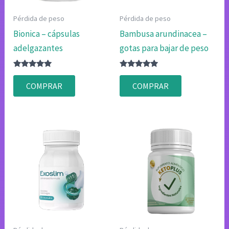
Pérdida de peso
Pérdida de peso
Bionica – cápsulas
Bambusa arundinacea –
adelgazantes
gotas para bajar de peso
Valorado
Valorado
con
con
COMPRAR
COMPRAR
4.83
4.75
de 5
de 5