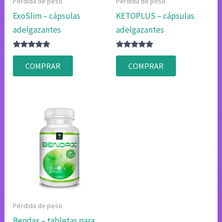
Pérdida de peso
Pérdida de peso
ExoSlim – cápsulas
KETOPLUS – cápsulas
adelgazantes
adelgazantes
Valorado
Valorado
con
con
COMPRAR
COMPRAR
4.75
4.75
de 5
de 5
Pérdida de peso
Bendax – tabletas para