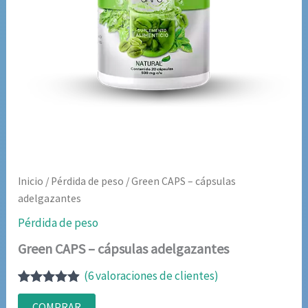
Inicio
/
Pérdida de peso
/ Green CAPS – cápsulas
adelgazantes
Pérdida de peso
Green CAPS – cápsulas adelgazantes
(
6
valoraciones de clientes)
Valorado
6
con
4.83
de
COMPRAR