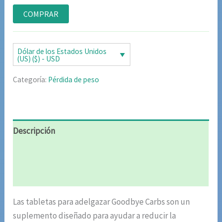
Valorado
5
con
4.80
de
COMPRAR
5 en base
a
valoraciones
de clientes
Dólar de los Estados Unidos
(US) ($) - USD
Categoría:
Pérdida de peso
Descripción
Información adicional
Valoraciones (5)
Las tabletas para adelgazar Goodbye Carbs son un
suplemento diseñado para ayudar a reducir la