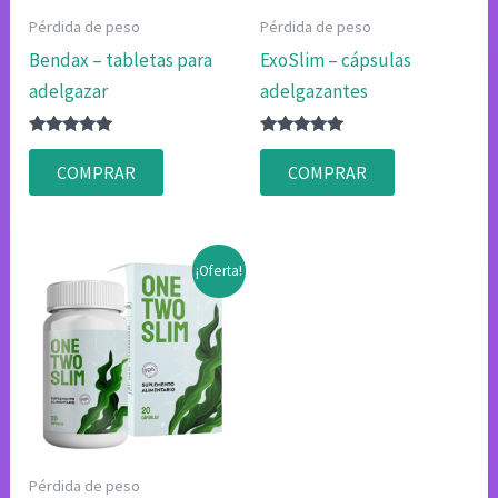
Pérdida de peso
Pérdida de peso
Bendax – tabletas para
ExoSlim – cápsulas
adelgazar
adelgazantes
Valorado
Valorado
con
con
COMPRAR
COMPRAR
4.80
4.75
de 5
de 5
¡Oferta!
Pérdida de peso