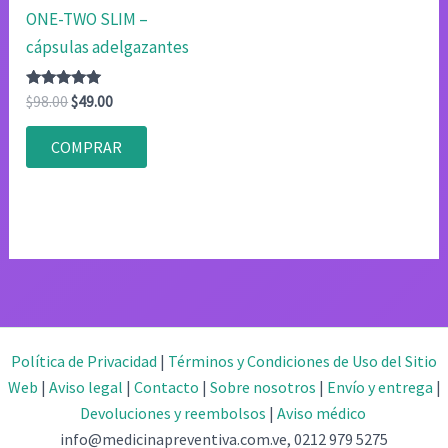
ONE-TWO SLIM –
cápsulas adelgazantes
Valorado
El
El
$
98.00
$
49.00
con
precio
precio
4.80
original
actual
de 5
COMPRAR
era:
es:
$98.00.
$49.00.
Política de Privacidad
|
Términos y Condiciones de Uso del Sitio
Web
|
Aviso legal
|
Contacto
|
Sobre nosotros
|
Envío y entrega
|
Devoluciones y reembolsos
|
Aviso médico
info@medicinapreventiva.com.ve, 0212 979 5275