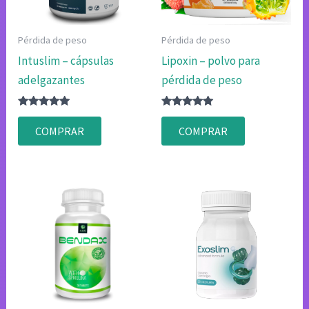
Pérdida de peso
Pérdida de peso
Intuslim – cápsulas
Lipoxin – polvo para
adelgazantes
pérdida de peso
Valorado
Valorado
con
con
COMPRAR
COMPRAR
4.80
4.80
de 5
de 5