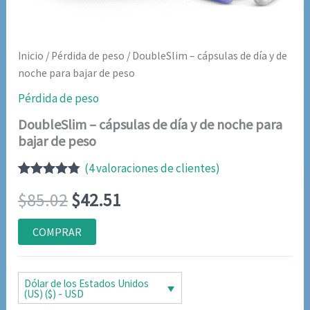
Inicio
/
Pérdida de peso
/ DoubleSlim – cápsulas de día y de
noche para bajar de peso
Pérdida de peso
DoubleSlim – cápsulas de día y de noche para
bajar de peso
(
4
valoraciones de clientes)
Valorado
4
El
El
$
85.02
$
42.51
con
4.75
de
5 en base
a
precio
precio
COMPRAR
valoraciones
de clientes
original
actual
era:
es:
Dólar de los Estados Unidos
(US) ($) - USD