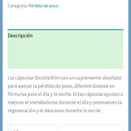
$85.02.
$42.51.
Categoría:
Pérdida de peso
Descripción
Información adicional
Valoraciones (4)
Las cápsulas DoubleSlim son un suplemento diseñado
para apoyar la pérdida de peso, diferenciándose en
fórmulas para el día y la noche. Estas cápsulas ayudan a
mejorar el metabolismo durante el día y promueven la
regeneración y el descanso durante la noche.