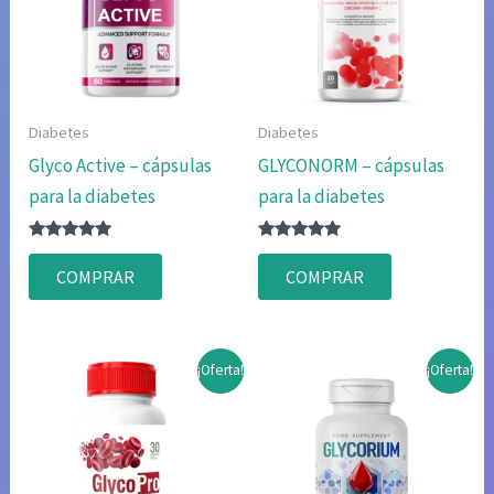
Diabetes
Diabetes
Glyco Active – cápsulas
GLYCONORM – cápsulas
para la diabetes
para la diabetes
Valorado
Valorado
con
con
COMPRAR
COMPRAR
4.83
4.75
de 5
de 5
¡Oferta!
¡Oferta!