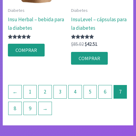
Diabetes
Diabetes
Insu Herbal – bebida para
InsuLevel – cápsulas para
la diabetes
la diabetes
Valorado
Valorado
El
El
$
85.02
$
42.51
con
con
precio
precio
COMPRAR
4.80
4.80
original
actual
de 5
de 5
COMPRAR
era:
es:
$85.02.
$42.51.
←
1
2
3
4
5
6
7
8
9
→