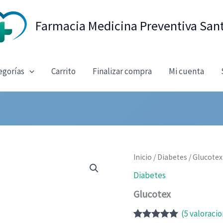
Farmacia Medicina Preventiva San
egorías
Carrito
Finalizar compra
Mi cuenta
Inicio
/
Diabetes
/ Glucotex
Diabetes
Glucotex
(
5
valoracio