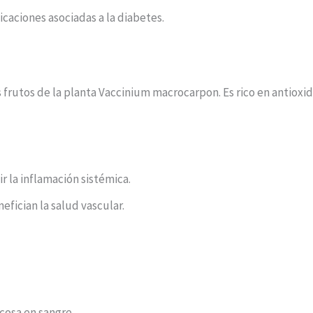
caciones asociadas a la diabetes.
s frutos de la planta Vaccinium macrocarpon. Es rico en antiox
r la inflamación sistémica.
fician la salud vascular.
ucosa en sangre.