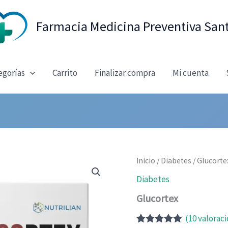
Farmacia Medicina Preventiva San
egorías
Carrito
Finalizar compra
Mi cuenta
Inicio
/
Diabetes
/ Glucorte
Diabetes
Glucortex
(
10
valoraci