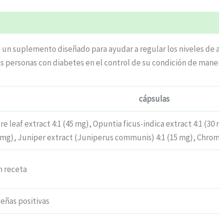
 un suplemento diseñado para ayudar a regular los niveles de az
 las personas con diabetes en el control de su condición de maner
cápsulas
 leaf extract 4:1 (45 mg), Opuntia ficus-indica extract 4:1 (30
18 mg), Juniper extract (Juniperus communis) 4:1 (15 mg), Chro
n receta
eñas positivas