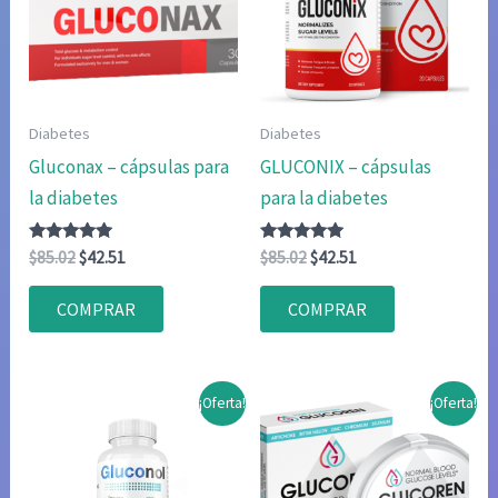
Diabetes
Diabetes
Gluconax – cápsulas para
GLUCONIX – cápsulas
la diabetes
para la diabetes
Valorado
El
El
Valorado
El
El
$
85.02
$
42.51
$
85.02
$
42.51
con
con
precio
precio
precio
precio
4.75
4.75
original
actual
original
actual
de 5
de 5
COMPRAR
COMPRAR
era:
es:
era:
es:
$85.02.
$42.51.
$85.02.
$42.51.
¡Oferta!
¡Oferta!