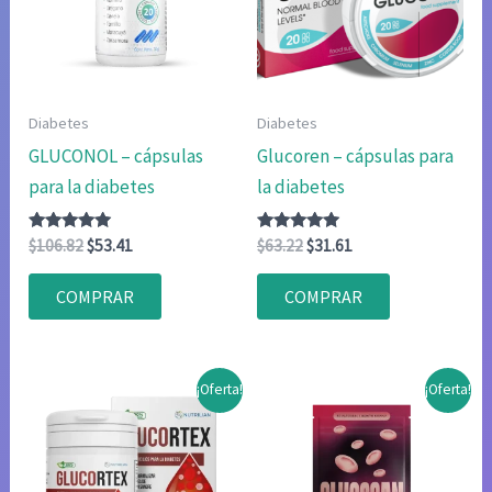
Diabetes
Diabetes
GLUCONOL – cápsulas
Glucoren – cápsulas para
para la diabetes
la diabetes
Valorado
El
El
Valorado
El
El
$
106.82
$
53.41
$
63.22
$
31.61
con
con
precio
precio
precio
precio
4.80
4.83
original
actual
original
actual
de 5
de 5
COMPRAR
COMPRAR
era:
es:
era:
es:
$106.82.
$53.41.
$63.22.
$31.61.
¡Oferta!
¡Oferta!