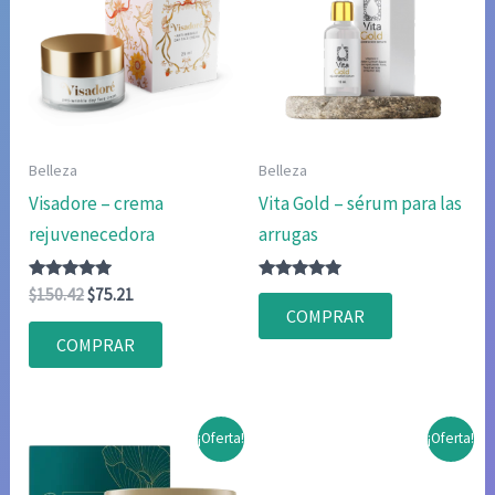
Belleza
Belleza
Visadore – crema
Vita Gold – sérum para las
rejuvenecedora
arrugas
Valorado
El
El
Valorado
$
150.42
$
75.21
con
con
precio
precio
COMPRAR
4.80
4.83
original
actual
de 5
de 5
COMPRAR
era:
es:
$150.42.
$75.21.
¡Oferta!
¡Oferta!