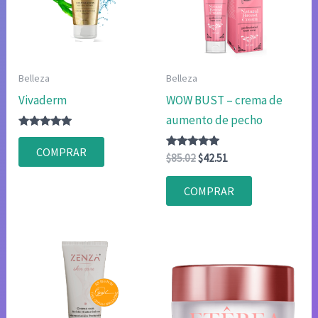
Belleza
Belleza
Vivaderm
WOW BUST – crema de
aumento de pecho
Valorado
con
COMPRAR
4.80
Valorado
El
El
$
85.02
$
42.51
de 5
con
precio
precio
4.80
original
actual
de 5
COMPRAR
era:
es:
$85.02.
$42.51.