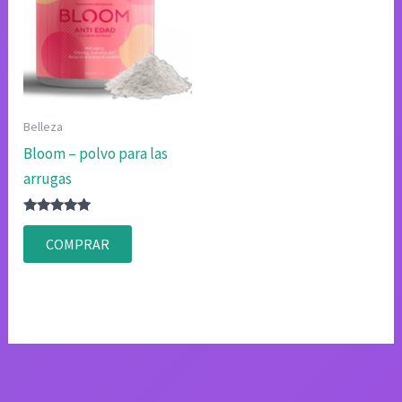
Belleza
Bloom – polvo para las
arrugas
Valorado
con
COMPRAR
4.83
de 5