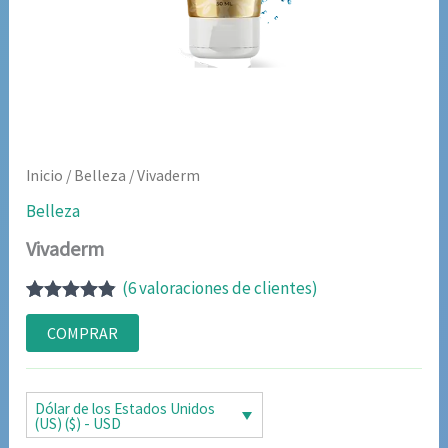
Inicio
/
Belleza
/ Vivaderm
Belleza
Vivaderm
(
6
valoraciones de clientes)
Valorado
5
con
4.80
de
COMPRAR
5 en base
a
valoraciones
de clientes
Dólar de los Estados Unidos
(US) ($) - USD