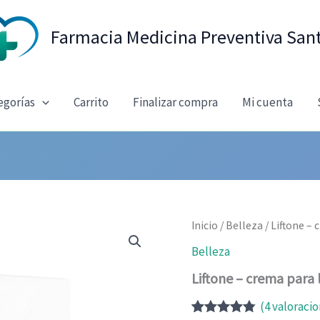
Farmacia Medicina Preventiva San
egorías
Carrito
Finalizar compra
Mi cuenta
Inicio
/
Belleza
/ Liftone –
Belleza
Liftone – crema para 
(
4
valoracio