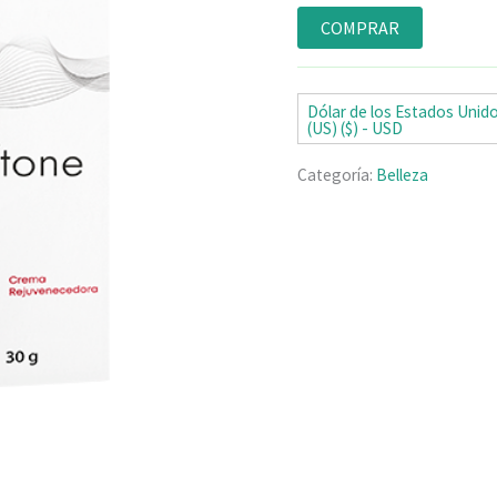
Valorado
4
con
4.75
de
COMPRAR
5 en base
a
valoraciones
de clientes
Dólar de los Estados Unid
(US) ($) - USD
Categoría:
Belleza