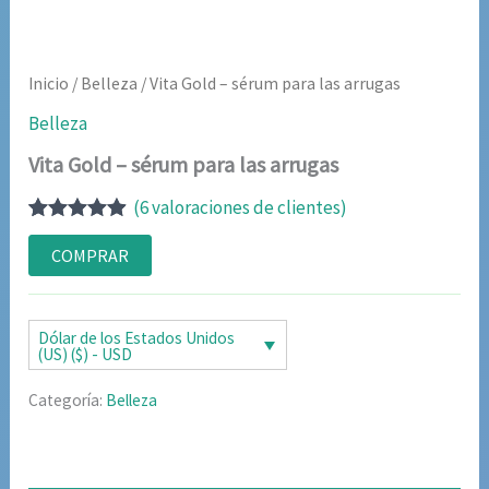
Inicio
/
Belleza
/ Vita Gold – sérum para las arrugas
Belleza
Vita Gold – sérum para las arrugas
(
6
valoraciones de clientes)
Valorado
6
con
4.83
de
COMPRAR
5 en base
a
valoraciones
de clientes
Dólar de los Estados Unidos
(US) ($) - USD
Categoría:
Belleza