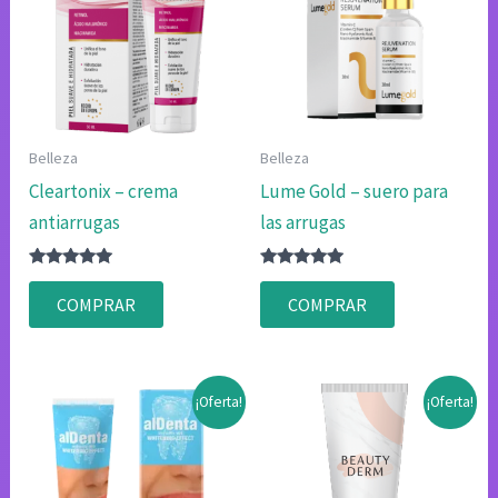
Belleza
Belleza
Cleartonix – crema
Lume Gold – suero para
antiarrugas
las arrugas
Valorado
Valorado
con
con
COMPRAR
COMPRAR
4.83
4.75
de 5
de 5
¡Oferta!
¡Oferta!