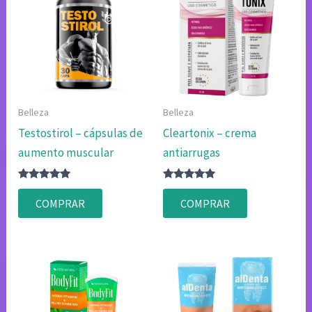
Belleza
Belleza
Testostirol – cápsulas de
Cleartonix – crema
aumento muscular
antiarrugas
Valorado
Valorado
con
con
COMPRAR
COMPRAR
4.80
4.83
de 5
de 5