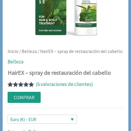
Inicio
/
Belleza
/ HairEX – spray de restauración del cabello
Belleza
HairEX – spray de restauración del cabello
(
6
valoraciones de clientes)
Valorado
6
con
4.83
de
COMPRAR
5 en base
a
valoraciones
de clientes
Euro (€) - EUR