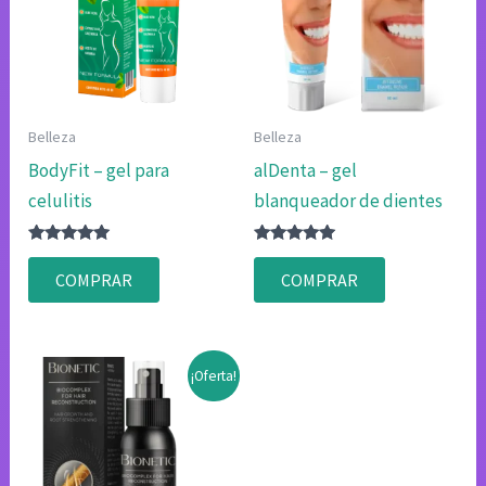
Belleza
Belleza
BodyFit – gel para
alDenta – gel
celulitis
blanqueador de dientes
Valorado
Valorado
con
con
COMPRAR
COMPRAR
4.80
4.83
de 5
de 5
¡Oferta!