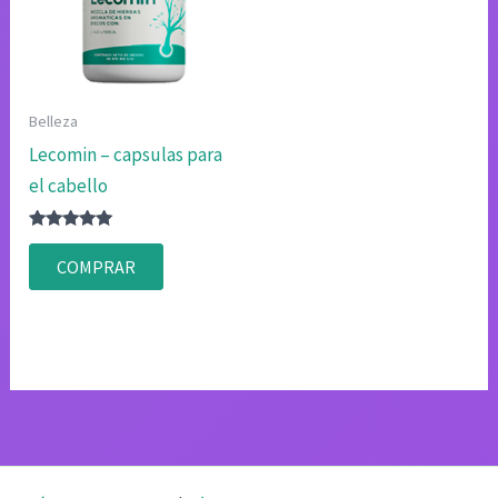
Belleza
Lecomin – capsulas para
el cabello
Valorado
con
COMPRAR
4.80
de 5