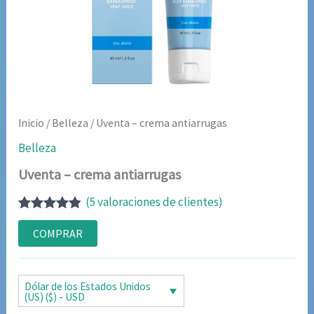
Inicio
/
Belleza
/ Uventa – crema antiarrugas
Belleza
Uventa – crema antiarrugas
(
5
valoraciones de clientes)
Valorado
5
con
4.80
de
COMPRAR
5 en base
a
valoraciones
de clientes
Dólar de los Estados Unidos
(US) ($) - USD