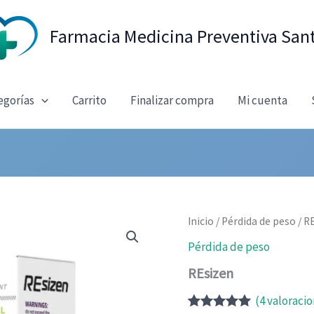
Farmacia Medicina Preventiva San
egorías
Carrito
Finalizar compra
Mi cuenta
Inicio
/
Pérdida de peso
/ R
Pérdida de peso
REsizen
(
4
valoracio