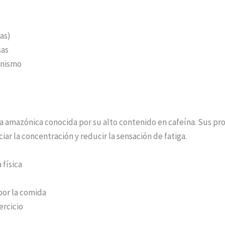
as)
sas
anismo
a amazónica conocida por su alto contenido en cafeína. Sus p
r la concentración y reducir la sensación de fatiga.
 física
por la comida
ercicio