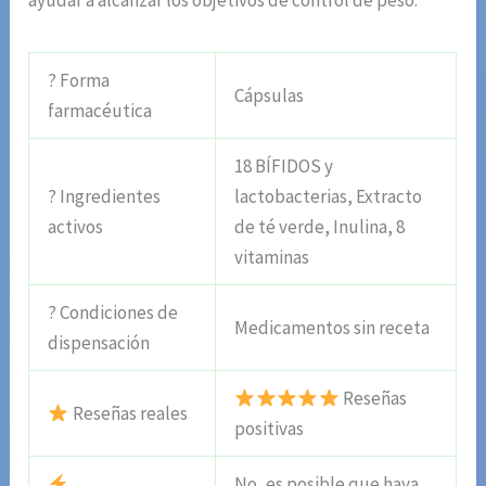
ayudar a alcanzar los objetivos de control de peso.
? Forma
Cápsulas
farmacéutica
18 BÍFIDOS y
? Ingredientes
lactobacterias, Extracto
activos
de té verde, Inulina, 8
vitaminas
? Condiciones de
Medicamentos sin receta
dispensación
Reseñas
Reseñas reales
positivas
No, es posible que haya