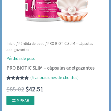
Inicio
/
Pérdida de peso
/ PRO BIOTIC SLIM – cápsulas
adelgazantes
Pérdida de peso
PRO BIOTIC SLIM – cápsulas adelgazantes
(
5
valoraciones de clientes)
Valorado
5
El
El
$
85.02
$
42.51
con
4.80
de
5 en base
a
precio
precio
COMPRAR
valoraciones
de clientes
original
actual