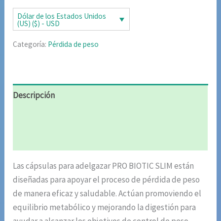
era:
es:
Dólar de los Estados Unidos
(US) ($) - USD
$85.02.
$42.51.
Categoría:
Pérdida de peso
Descripción
Información adicional
Valoraciones (5)
Las cápsulas para adelgazar PRO BIOTIC SLIM están
diseñadas para apoyar el proceso de pérdida de peso
de manera eficaz y saludable. Actúan promoviendo el
equilibrio metabólico y mejorando la digestión para