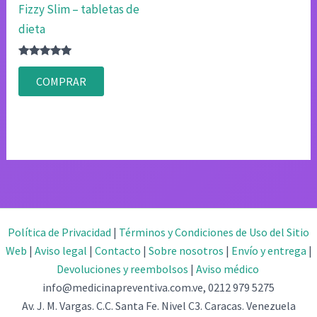
Fizzy Slim – tabletas de
dieta
Valorado
con
COMPRAR
4.80
de 5
Política de Privacidad
|
Términos y Condiciones de Uso del Sitio
Web
|
Aviso legal
|
Contacto
|
Sobre nosotros
|
Envío y entrega
|
Devoluciones y reembolsos
|
Aviso médico
info@medicinapreventiva.com.ve, 0212 979 5275
Av. J. M. Vargas. C.C. Santa Fe. Nivel C3. Caracas. Venezuela