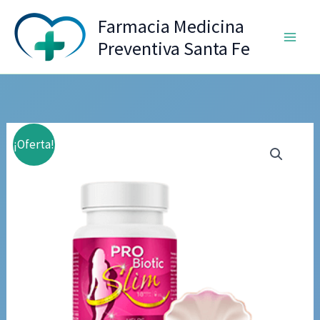
Ir
Farmacia Medicina
al
Preventiva Santa Fe
contenido
¡Oferta!