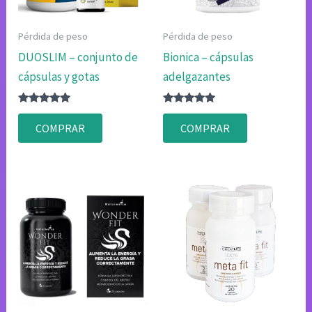
Pérdida de peso
Pérdida de peso
DUOSLIM – conjunto de
Bionica – cápsulas
cápsulas y gotas
adelgazantes
Valorado
Valorado
con
con
COMPRAR
COMPRAR
4.75
4.83
de 5
de 5