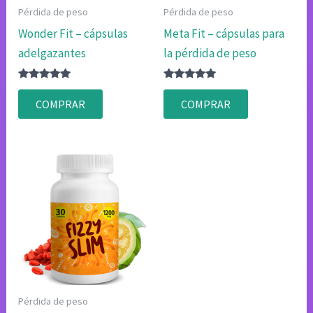
Pérdida de peso
Pérdida de peso
Wonder Fit – cápsulas
Meta Fit – cápsulas para
adelgazantes
la pérdida de peso
Valorado
Valorado
con
con
COMPRAR
COMPRAR
4.80
4.83
de 5
de 5
Pérdida de peso