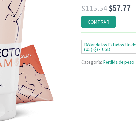
Valorado
5
El
El
$
115.54
$
57.77
con
4.80
de
5 en base
a
precio
p
COMPRAR
valoraciones
de clientes
original
a
era:
e
Dólar de los Estados Unid
(US) ($) - USD
$115.54
$
Categoría:
Pérdida de peso