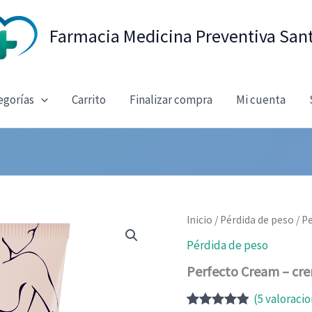
Farmacia Medicina Preventiva San
egorías
Carrito
Finalizar compra
Mi cuenta
Inicio
/
Pérdida de peso
/ P
Pérdida de peso
Perfecto Cream – cr
(
5
valoracio