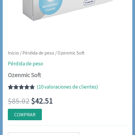
Inicio
/
Pérdida de peso
/ Ozenmic Soft
Pérdida de peso
Ozenmic Soft
(
10
valoraciones de clientes)
Valorado
9
El
El
$
85.02
$
42.51
con
4.67
de
5 en base
a
precio
precio
COMPRAR
valoraciones
de
original
actual
clientes