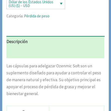
era:
es:
Dólar de los Estados Unidos
(US) ($) - USD
$85.02.
$42.51.
Categoría:
Pérdida de peso
Descripción
Valoraciones (10)
Las cápsulas para adelgazar Ozenmic Soft son un
suplemento diseñado para ayudar a controlar el peso
de manera natural y efectiva. Su objetivo principal es
apoyar el proceso de pérdida de grasa y mejorar el
bienestar general.