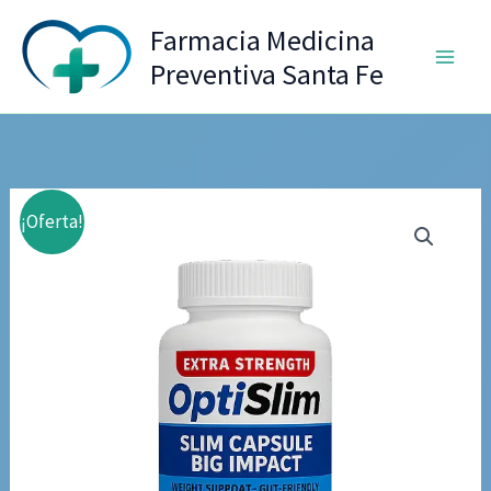
Ir
Farmacia Medicina
al
Preventiva Santa Fe
contenido
¡Oferta!