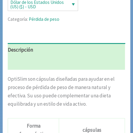
era:
es:
Dólar de los Estados Unidos
(US) ($) - USD
$86.11.
$26.16.
Categoría:
Pérdida de peso
Descripción
Valoraciones (4)
OptiSlim son cápsulas diseñadas para ayudar en el
proceso de pérdida de peso de manera natural y
efectiva. Su uso puede complementar una dieta
equilibrada y un estilo de vida activo.
Forma
cápsulas