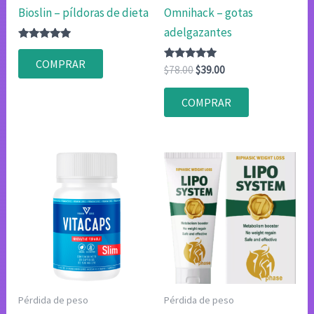
Bioslin – píldoras de dieta
Omnihack – gotas
adelgazantes
Valorado
con
COMPRAR
4.80
Valorado
El
El
$
78.00
$
39.00
de 5
con
precio
precio
4.80
original
actual
de 5
COMPRAR
era:
es:
$78.00.
$39.00.
Pérdida de peso
Pérdida de peso