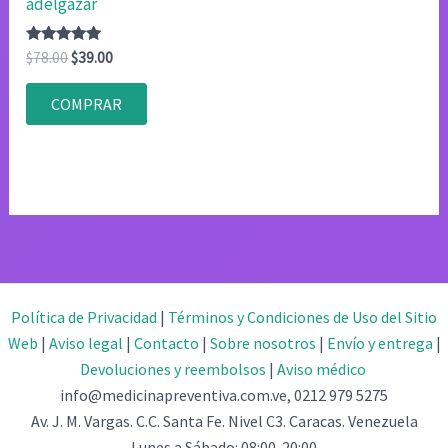
adelgazar
Valorado
El
El
$
78.00
$
39.00
con
precio
precio
4.75
original
actual
de 5
COMPRAR
era:
es:
$78.00.
$39.00.
Política de Privacidad
|
Términos y Condiciones de Uso del Sitio
Web
|
Aviso legal
|
Contacto
|
Sobre nosotros
|
Envío y entrega
|
Devoluciones y reembolsos
|
Aviso médico
info@medicinapreventiva.com.ve, 0212 979 5275
Av. J. M. Vargas. C.C. Santa Fe. Nivel C3. Caracas. Venezuela
Lunes a Sábado: 08:00-20:00