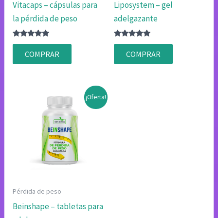
Vitacaps – cápsulas para
Liposystem – gel
la pérdida de peso
adelgazante
Valorado
Valorado
con
con
COMPRAR
COMPRAR
4.75
4.75
de 5
de 5
¡Oferta!
Pérdida de peso
Beinshape – tabletas para