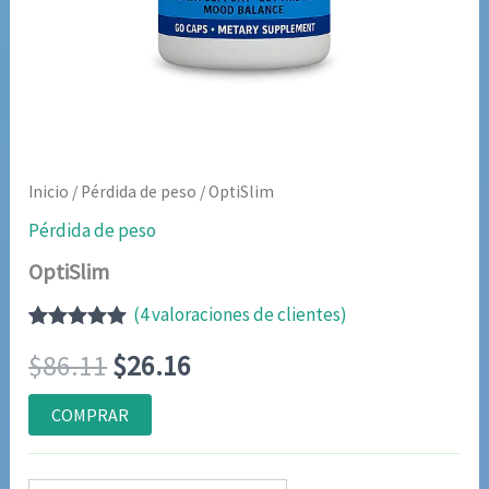
Inicio
/
Pérdida de peso
/ OptiSlim
Pérdida de peso
OptiSlim
(
4
valoraciones de clientes)
Valorado
3
El
El
$
86.11
$
26.16
con
5.00
de
5 en base a
valoraciones
precio
precio
COMPRAR
de clientes
original
actual