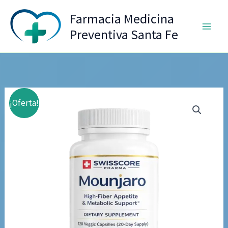
Ir
Farmacia Medicina
al
Preventiva Santa Fe
contenido
¡Oferta!