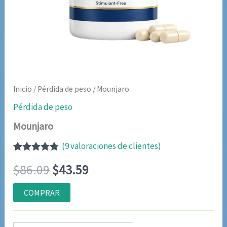
Inicio
/
Pérdida de peso
/ Mounjaro
Pérdida de peso
Mounjaro
(
9
valoraciones de clientes)
Valorado
8
El
El
$
86.09
$
43.59
con
4.75
de
5 en base
a
precio
precio
COMPRAR
valoraciones
de clientes
original
actual