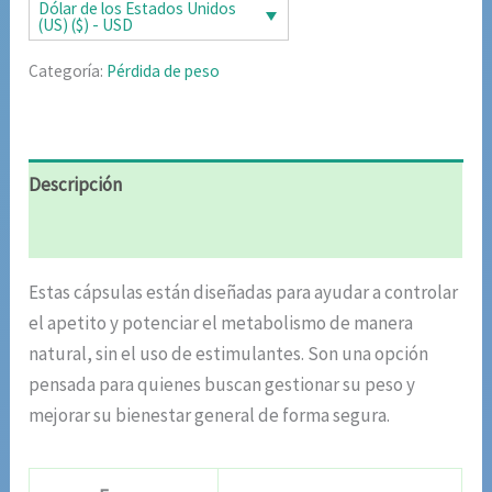
era:
es:
Dólar de los Estados Unidos
(US) ($) - USD
$86.09.
$43.59.
Categoría:
Pérdida de peso
Descripción
Valoraciones (9)
Estas cápsulas están diseñadas para ayudar a controlar
el apetito y potenciar el metabolismo de manera
natural, sin el uso de estimulantes. Son una opción
pensada para quienes buscan gestionar su peso y
mejorar su bienestar general de forma segura.