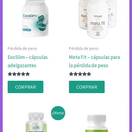
Pérdida de peso
Pérdida de peso
ExoSlim – cápsulas
Meta Fit – cápsulas para
adelgazantes
la pérdida de peso
Valorado
Valorado
con
con
COMPRAR
COMPRAR
4.75
4.83
de 5
de 5
¡Oferta!