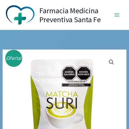
Ir
Farmacia Medicina
al
Preventiva Santa Fe
contenido
¡Oferta!