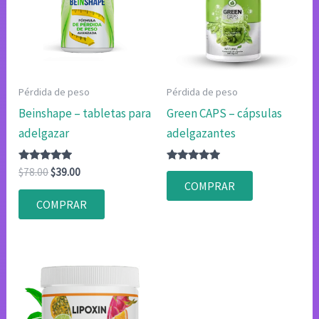
Pérdida de peso
Pérdida de peso
Beinshape – tabletas para
Green CAPS – cápsulas
adelgazar
adelgazantes
Valorado
El
El
Valorado
$
78.00
$
39.00
con
con
precio
precio
COMPRAR
4.75
4.83
original
actual
de 5
de 5
COMPRAR
era:
es:
$78.00.
$39.00.