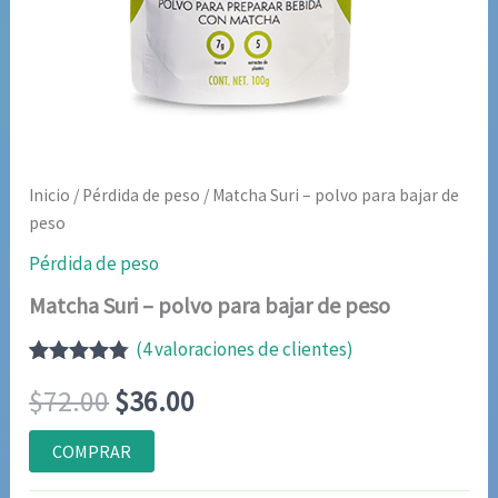
Inicio
/
Pérdida de peso
/ Matcha Suri – polvo para bajar de
peso
Pérdida de peso
Matcha Suri – polvo para bajar de peso
(
4
valoraciones de clientes)
Valorado
4
El
El
$
72.00
$
36.00
con
4.75
de
5 en base
a
precio
precio
COMPRAR
valoraciones
de clientes
original
actual