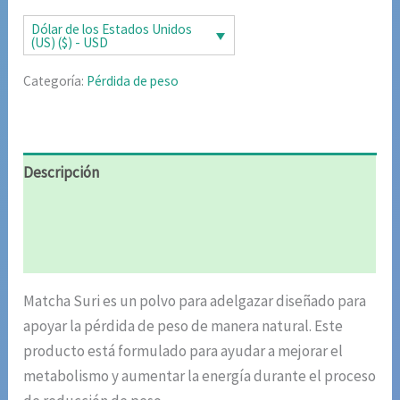
era:
es:
Dólar de los Estados Unidos
(US) ($) - USD
$72.00.
$36.00.
Categoría:
Pérdida de peso
Descripción
Información adicional
Valoraciones (4)
Matcha Suri es un polvo para adelgazar diseñado para
apoyar la pérdida de peso de manera natural. Este
producto está formulado para ayudar a mejorar el
metabolismo y aumentar la energía durante el proceso