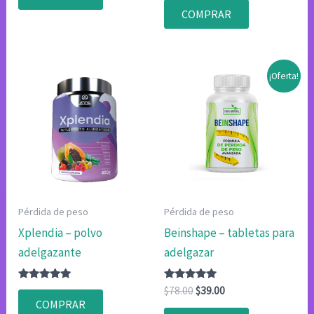
original
actual
de 5
de 5
COMPRAR
era:
es:
$78.00.
$39.00.
¡Oferta!
Pérdida de peso
Pérdida de peso
Xplendia – polvo
Beinshape – tabletas para
adelgazante
adelgazar
Valorado
Valorado
El
El
$
78.00
$
39.00
con
con
precio
precio
COMPRAR
4.83
4.75