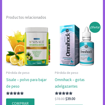
Productos relacionados
¡Oferta!
Pérdida de peso
Pérdida de peso
Sisale – polvo para bajar
Omnihack – gotas
de peso
adelgazantes
Valorado
Valorado
El
El
$
78.00
$
39.00
con
con
precio
precio
COMPRAR
4.75
4.80