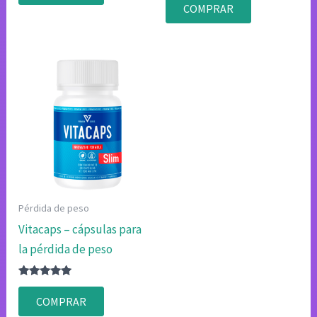
original
actual
de 5
de 5
COMPRAR
era:
es:
$78.00.
$39.00.
Pérdida de peso
Vitacaps – cápsulas para
la pérdida de peso
Valorado
con
COMPRAR
4.75
de 5