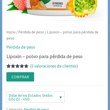
Inicio
/
Pérdida de peso
/ Lipoxin – polvo para pérdida de
peso
Pérdida de peso
Lipoxin – polvo para pérdida de peso
(
5
valoraciones de clientes)
Valorado
5
con
4.80
de
COMPRAR
5 en base
a
valoraciones
de clientes
Dólar de los Estados Unidos
(US) ($) - USD
Categoría:
Pérdida de peso