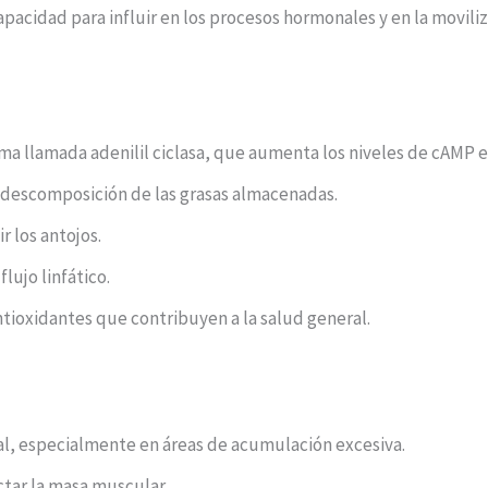
apacidad para influir en los procesos hormonales y en la moviliz
a llamada adenilil ciclasa, que aumenta los niveles de cAMP en
la descomposición de las grasas almacenadas.
r los antojos.
flujo linfático.
ntioxidantes que contribuyen a la salud general.
l, especialmente en áreas de acumulación excesiva.
ctar la masa muscular.