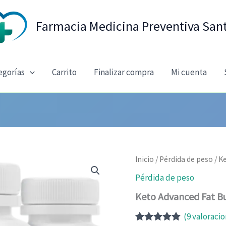
Farmacia Medicina Preventiva San
egorías
Carrito
Finalizar compra
Mi cuenta
Inicio
/
Pérdida de peso
/ K
Pérdida de peso
Keto Advanced Fat B
(
9
valoracio