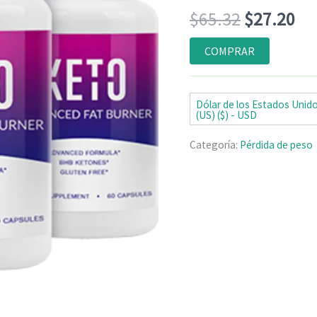
Valorado
8
El
El
$
65.32
$
27.20
con
4.88
de
5 en base a
valoraciones
precio
pr
COMPRAR
de clientes
original
ac
era:
es:
Dólar de los Estados Unid
(US) ($) - USD
$65.32.
$2
Categoría:
Pérdida de peso