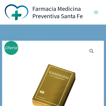
Ir
Farmacia Medicina
al
Preventiva Santa Fe
contenido
¡Oferta!