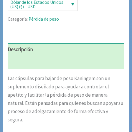
era:
es:
Dólar de los Estados Unidos
(US) ($) - USD
$87.20.
$42.51.
Categoría:
Pérdida de peso
Descripción
Valoraciones (7)
Las cápsulas para bajar de peso Kaningem son un
suplemento diseñado para ayudar a controlar el
apetito y facilitar la pérdida de peso de manera
natural. Están pensadas para quienes buscan apoyar su
proceso de adelgazamiento de forma efectiva y
segura.