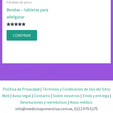
Pérdida de peso
Bendax – tabletas para
adelgazar
Valorado
con
COMPRAR
4.80
de 5
Política de Privacidad
|
Términos y Condiciones de Uso del Sitio
Web
|
Aviso legal
|
Contacto
|
Sobre nosotros
|
Envío y entrega
|
Devoluciones y reembolsos
|
Aviso médico
info@medicinapreventiva.com.ve, 0212 979 5275