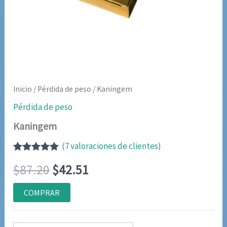
Inicio
/
Pérdida de peso
/ Kaningem
Pérdida de peso
Kaningem
(
7
valoraciones de clientes)
Valorado
6
El
El
$
87.20
$
42.51
con
5.00
de
5 en base a
valoraciones
precio
precio
COMPRAR
de clientes
original
actual