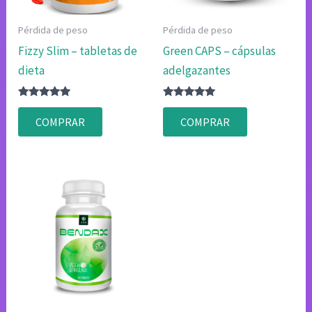
Pérdida de peso
Pérdida de peso
Fizzy Slim – tabletas de
Green CAPS – cápsulas
dieta
adelgazantes
Valorado
Valorado
con
con
COMPRAR
COMPRAR
4.80
4.83
de 5
de 5