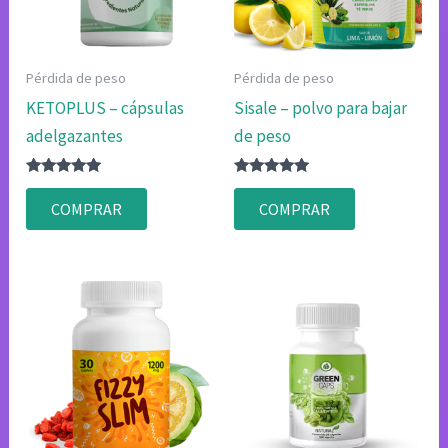
Pérdida de peso
Pérdida de peso
KETOPLUS – cápsulas
Sisale – polvo para bajar
adelgazantes
de peso
Valorado
Valorado
con
con
COMPRAR
COMPRAR
4.75
4.75
de 5
de 5