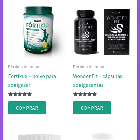
Pérdida de peso
Pérdida de peso
Fortikux – polvo para
Wonder Fit – cápsulas
adelgazar
adelgazantes
Valorado
Valorado
con
con
COMPRAR
COMPRAR
4.83
4.80
de 5
de 5