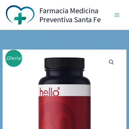
Ir
Farmacia Medicina
al
Preventiva Santa Fe
contenido
¡Oferta!