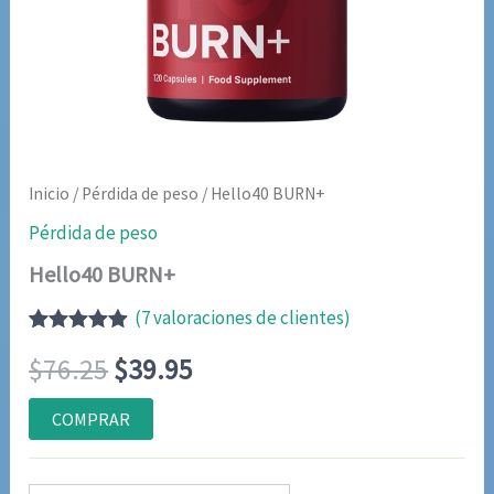
Inicio
/
Pérdida de peso
/ Hello40 BURN+
Pérdida de peso
Hello40 BURN+
(
7
valoraciones de clientes)
Valorado
6
El
El
$
76.25
$
39.95
con
4.83
de
5 en base
a
precio
precio
COMPRAR
valoraciones
de clientes
original
actual