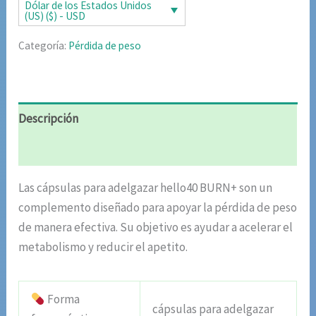
era:
es:
Dólar de los Estados Unidos
(US) ($) - USD
$76.25.
$39.95.
Categoría:
Pérdida de peso
Descripción
Valoraciones (7)
Las cápsulas para adelgazar hello40 BURN+ son un
complemento diseñado para apoyar la pérdida de peso
de manera efectiva. Su objetivo es ayudar a acelerar el
metabolismo y reducir el apetito.
Forma
cápsulas para adelgazar