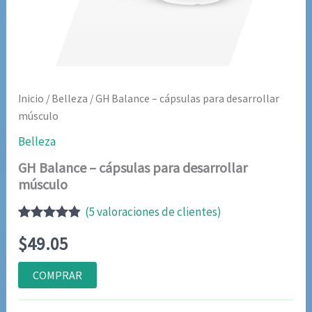
Inicio
/
Belleza
/ GH Balance – cápsulas para desarrollar
músculo
Belleza
GH Balance – cápsulas para desarrollar
músculo
(
5
valoraciones de clientes)
Valorado
5
$
49.05
con
4.80
de
5 en base
a
COMPRAR
valoraciones
de clientes