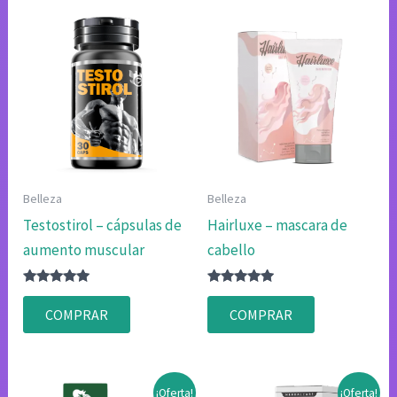
Belleza
Belleza
Testostirol – cápsulas de
Hairluxe – mascara de
aumento muscular
cabello
Valorado
Valorado
con
con
COMPRAR
COMPRAR
4.80
4.75
de 5
de 5
¡Oferta!
¡Oferta!