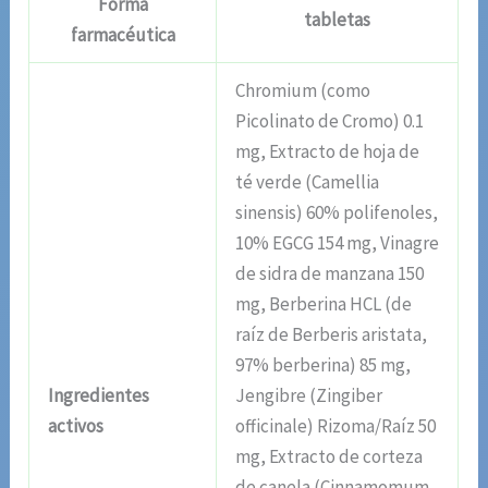
Forma
tabletas
farmacéutica
Chromium (como
Picolinato de Cromo) 0.1
mg, Extracto de hoja de
té verde (Camellia
sinensis) 60% polifenoles,
10% EGCG 154 mg, Vinagre
de sidra de manzana 150
mg, Berberina HCL (de
raíz de Berberis aristata,
97% berberina) 85 mg,
Ingredientes
Jengibre (Zingiber
activos
officinale) Rizoma/Raíz 50
mg, Extracto de corteza
de canela (Cinnamomum