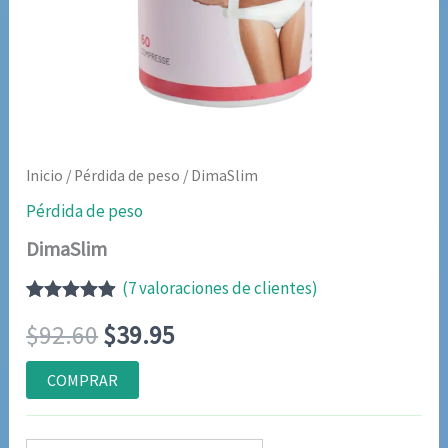
Inicio
/
Pérdida de peso
/ DimaSlim
Pérdida de peso
DimaSlim
(
7
valoraciones de clientes)
Valorado
6
El
El
$
92.60
$
39.95
con
4.83
de
5 en base
a
precio
precio
COMPRAR
valoraciones
de clientes
original
actual