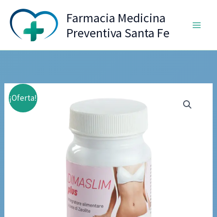
Ir
Farmacia Medicina
al
Preventiva Santa Fe
contenido
¡Oferta!