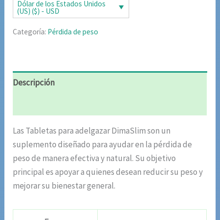
era:
es:
Dólar de los Estados Unidos
(US) ($) - USD
$92.60.
$39.95.
Categoría:
Pérdida de peso
Descripción
Valoraciones (7)
Las Tabletas para adelgazar DimaSlim son un
suplemento diseñado para ayudar en la pérdida de
peso de manera efectiva y natural. Su objetivo
principal es apoyar a quienes desean reducir su peso y
mejorar su bienestar general.