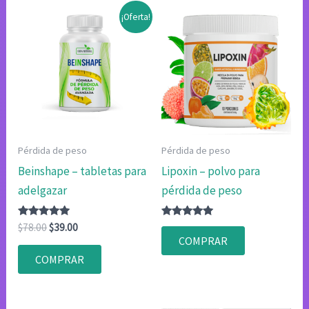
¡Oferta!
Pérdida de peso
Pérdida de peso
Beinshape – tabletas para
Lipoxin – polvo para
adelgazar
pérdida de peso
Valorado
El
El
Valorado
$
78.00
$
39.00
con
con
precio
precio
COMPRAR
4.75
4.80
original
actual
de 5
de 5
COMPRAR
era:
es:
$78.00.
$39.00.