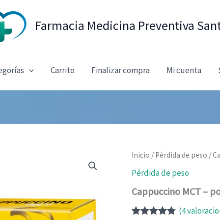
Farmacia Medicina Preventiva San
egorías
Carrito
Finalizar compra
Mi cuenta
Inicio
/
Pérdida de peso
/ C
Pérdida de peso
Cappuccino MCT – pol
(
4
valoracio