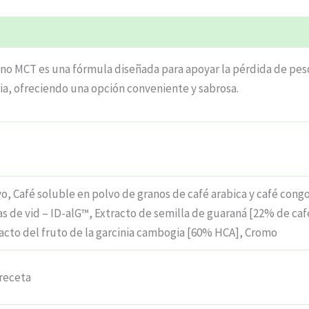
ciones (4)
no MCT es una fórmula diseñada para apoyar la pérdida de pes
aria, ofreciendo una opción conveniente y sabrosa.
, Café soluble en polvo de granos de café arabica y café congol
as de vid – ID-alG™, Extracto de semilla de guaraná [22% de caf
acto del fruto de la garcinia cambogia [60% HCA], Cromo
receta