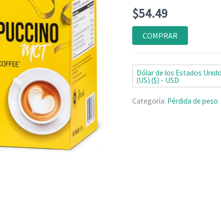
Valorado
4
$
54.49
con
4.75
de
5 en base
a
COMPRAR
valoraciones
de clientes
Dólar de los Estados Unid
(US) ($) - USD
Categoría:
Pérdida de peso