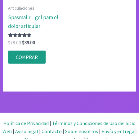
Articulaciones
Spasmalir – gel para el
dolor articular
Valorado
El
El
$
78.00
$
39.00
con
precio
precio
4.80
original
actual
de 5
COMPRAR
era:
es:
$78.00.
$39.00.
Política de Privacidad
|
Términos y Condiciones de Uso del Sitio
Web
|
Aviso legal
|
Contacto
|
Sobre nosotros
|
Envío y entrega
|