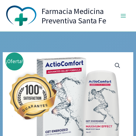
Ir
Farmacia Medicina
al
Preventiva Santa Fe
contenido
¡Oferta!