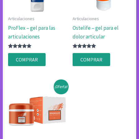
Articulaciones
Articulaciones
ProFlex – gel para las
Ostelife – gel para el
articulaciones
dolor articular
Valorado
Valorado
con
con
COMPRAR
COMPRAR
4.83
4.75
de 5
de 5
¡Oferta!