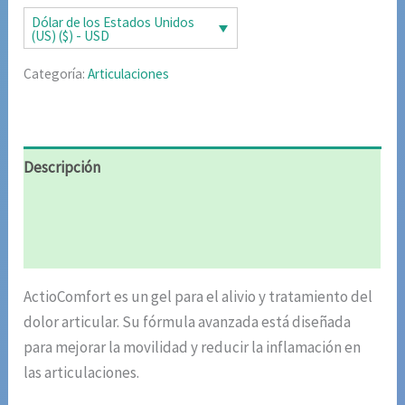
era:
es:
Dólar de los Estados Unidos
(US) ($) - USD
$119.79.
$59.90.
Categoría:
Articulaciones
Descripción
Información adicional
Valoraciones (4)
ActioComfort es un gel para el alivio y tratamiento del
dolor articular. Su fórmula avanzada está diseñada
para mejorar la movilidad y reducir la inflamación en
las articulaciones.