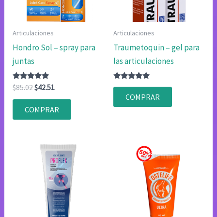
Articulaciones
Articulaciones
Hondro Sol – spray para
Traumetoquin – gel para
juntas
las articulaciones
Valorado
El
El
Valorado
$
85.02
$
42.51
con
con
precio
precio
COMPRAR
4.75
4.83
original
actual
de 5
de 5
COMPRAR
era:
es:
$85.02.
$42.51.