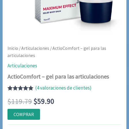
Inicio
/
Articulaciones
/ ActioComfort – gel para las
articulaciones
Articulaciones
ActioComfort – gel para las articulaciones
(
4
valoraciones de clientes)
Valorado
4
El
El
$
119.79
$
59.90
con
4.75
de
5 en base
a
precio
precio
COMPRAR
valoraciones
de clientes
original
actual