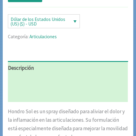
de clientes
original
actual
era:
es:
Dólar de los Estados Unidos
(US) ($) - USD
$85.02.
$42.51.
Categoría:
Articulaciones
Descripción
Información adicional
Valoraciones (4)
Hondro Sol es un spray diseñado para aliviar el dolor y
la inflamación en las articulaciones. Su formulación
está especialmente diseñada para mejorar la movilidad