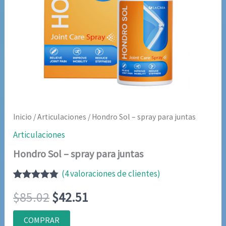
Inicio
/
Articulaciones
/ Hondro Sol – spray para juntas
Articulaciones
Hondro Sol – spray para juntas
(
4
valoraciones de clientes)
Valorado
4
El
El
$
85.02
$
42.51
con
4.75
de
5 en base
a
precio
precio
COMPRAR
valoraciones