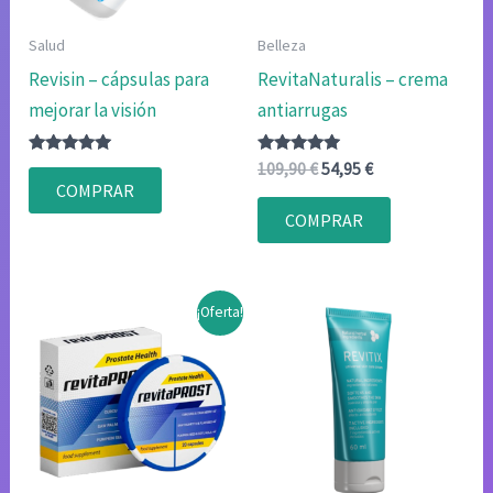
Salud
Belleza
Revisin – cápsulas para
RevitaNaturalis – crema
mejorar la visión
antiarrugas
Valorado
Valorado
El
El
109,90
€
54,95
€
con
con
precio
precio
COMPRAR
4.80
4.80
original
actual
de 5
de 5
COMPRAR
era:
es:
109,90 €.
54,95 €.
¡Oferta!