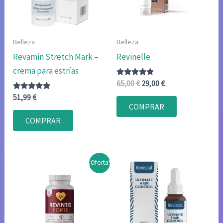
Belleza
Belleza
Revamin Stretch Mark –
Revinelle
crema para estrías
Valorado
El
El
65,00
€
29,00
€
con
precio
precio
Valorado
4.67
51,99
€
original
actual
con
de 5
COMPRAR
4.80
era:
es:
de 5
COMPRAR
65,00 €.
29,00 €.
¡Oferta!