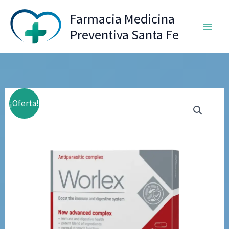
Ir
Farmacia Medicina
al
Preventiva Santa Fe
contenido
¡Oferta!