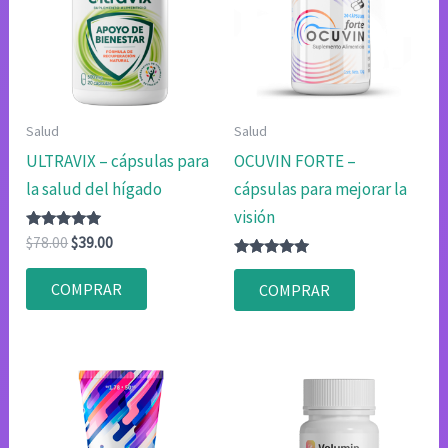
Salud
Salud
ULTRAVIX – cápsulas para
OCUVIN FORTE –
la salud del hígado
cápsulas para mejorar la
visión
Valorado
El
El
$
78.00
$
39.00
con
precio
precio
4.80
Valorado
original
actual
de 5
con
COMPRAR
COMPRAR
4.80
era:
es:
de 5
$78.00.
$39.00.