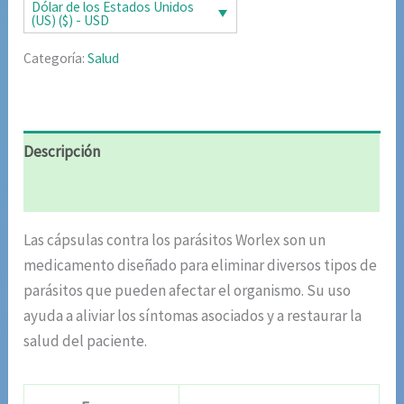
era:
es:
Dólar de los Estados Unidos
(US) ($) - USD
$63.22.
$31.61.
Categoría:
Salud
Descripción
Valoraciones (6)
Las cápsulas contra los parásitos Worlex son un
medicamento diseñado para eliminar diversos tipos de
parásitos que pueden afectar el organismo. Su uso
ayuda a aliviar los síntomas asociados y a restaurar la
salud del paciente.