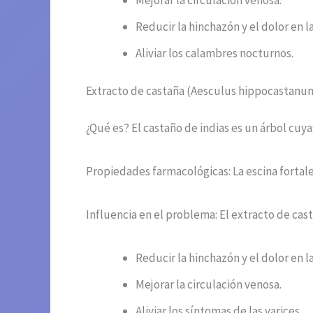
Mejorar la circulación venosa.
Reducir la hinchazón y el dolor en la
Aliviar los calambres nocturnos.
Extracto de castaña (Aesculus hippocastanu
¿Qué es? El castaño de indias es un árbol cu
Propiedades farmacológicas: La escina fortale
Influencia en el problema: El extracto de cas
Reducir la hinchazón y el dolor en la
Mejorar la circulación venosa.
Aliviar los síntomas de las varices.