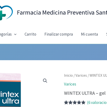
Farmacia Medicina Preventiva San
egorías
Carrito
Finalizar compra
Mi cuenta
Inicio
/
Varices
/ WINTEX ULT
Varices
WINTEX ULTRA – gel p
(
6
valoracio