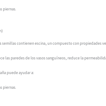
s piernas.
m)
yas semillas contienen escina, un compuesto con propiedades ve
ce las paredes de los vasos sanguíneos, reduce la permeabilida
taña puede ayudar a:
s piernas.