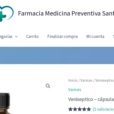
Farmacia Medicina Preventiva San
egorías
Carrito
Finalizar compra
Mi cuenta
Inicio
/
Varices
/ Veniseptic
Varices
Veniseptico – cápsula
(
5
valoracio