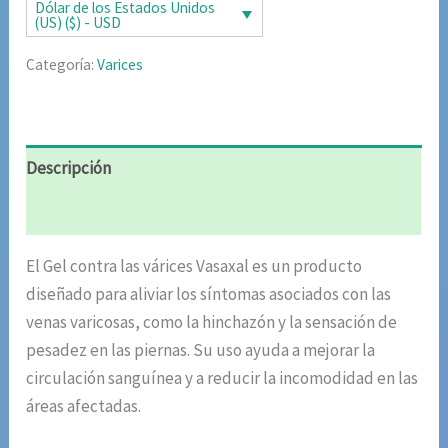
era:
es:
Dólar de los Estados Unidos
(US) ($) - USD
$87.20.
$42.51.
Categoría:
Varices
Descripción
Valoraciones (5)
El Gel contra las várices Vasaxal es un producto
diseñado para aliviar los síntomas asociados con las
venas varicosas, como la hinchazón y la sensación de
pesadez en las piernas. Su uso ayuda a mejorar la
circulación sanguínea y a reducir la incomodidad en las
áreas afectadas.