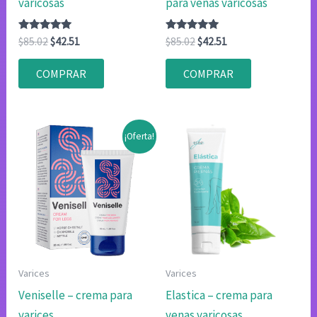
varicosas
para venas varicosas
Valorado
El
El
Valorado
El
El
$
85.02
$
42.51
$
85.02
$
42.51
con
con
precio
precio
precio
precio
4.80
4.83
original
actual
original
actual
de 5
de 5
COMPRAR
COMPRAR
era:
es:
era:
es:
$85.02.
$42.51.
$85.02.
$42.51.
¡Oferta!
Varices
Varices
Veniselle – crema para
Elastica – crema para
varices
venas varicosas