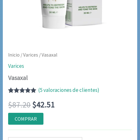
Inicio
/
Varices
/ Vasaxal
Varices
Vasaxal
(
5
valoraciones de clientes)
Valorado
4
El
El
$
87.20
$
42.51
con
5.00
de
5 en base a
valoraciones
precio
precio
COMPRAR
de clientes
original
actual