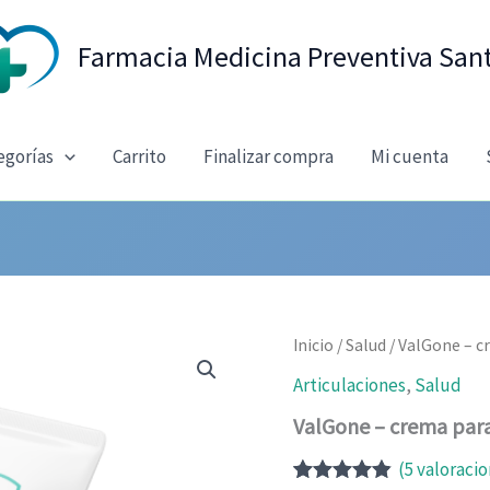
Farmacia Medicina Preventiva San
egorías
Carrito
Finalizar compra
Mi cuenta
Inicio
/
Salud
/ ValGone – c
Articulaciones
,
Salud
ValGone – crema para
(
5
valoracio