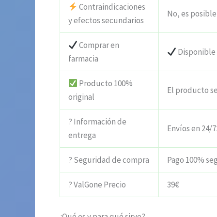
Contraindicaciones
No, es posible
y efectos secundarios
Comprar en
Disponible
farmacia
Producto 100%
El producto s
original
? Información de
Envíos en 24/7
entrega
? Seguridad de compra
Pago 100% se
? ValGone Precio
39€
¿Qué es y para qué sirve?