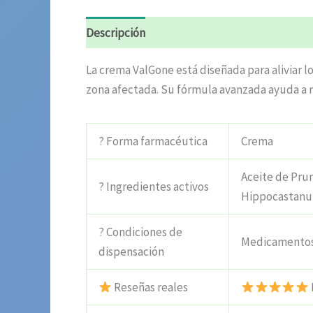
Descripción
Información adicional
Valora
La crema ValGone está diseñada para aliviar 
zona afectada. Su fórmula avanzada ayuda a re
? Forma farmacéutica
Crema
Aceite de Prun
? Ingredientes activos
Hippocastanum,
? Condiciones de
Medicamentos 
dispensación
Reseñas reales