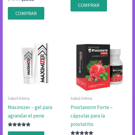
con
con
precio
precio
COMPRAR
4.75
4.80
original
actual
de 5
de 5
COMPRAR
era:
es:
$78.00.
$39.00.
Salud íntima
Salud íntima
Maximizer – gel para
Prostanorm Forte –
agrandar el pene
cápsulas para la
prostatitis
Valorado