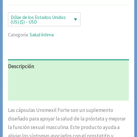
original
actual
era:
es:
Dólar de los Estados Unidos
(US) ($) - USD
$85.02.
$42.51.
Categoría:
Salud íntima
Descripción
Información adicional
Valoraciones (6)
Las cápsulas Uromexil Forte son un suplemento
diseñado para apoyar la salud de la próstata y mejorar
la función sexual masculina. Este producto ayuda a
aliviar los síntomas asociados con el prostatitis y