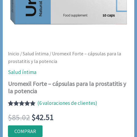
Inicio
/
Salud íntima
/ Uromexil Forte – cápsulas para la
prostatitis y la potencia
Salud íntima
Uromexil Forte – cápsulas para la prostatitis y
la potencia
(
6
valoraciones de clientes)
Valorado
6
El
El
$
85.02
$
42.51
con
4.83
de
5 en base
a
precio
precio
COMPRAR
valoraciones
de clientes