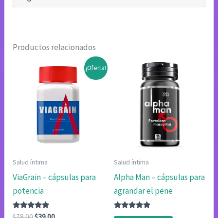
Productos relacionados
¡Oferta!
Salud íntima
Salud íntima
ViaGrain – cápsulas para
Alpha Man – cápsulas para
potencia
agrandar el pene
Valorado
El
El
Valorado
$
78.00
$
39.00