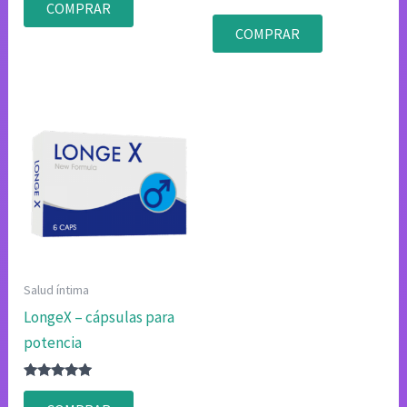
con
COMPRAR
4.75
Valorado
de 5
con
COMPRAR
4.83
de 5
Salud íntima
LongeX – cápsulas para
potencia
Valorado
con