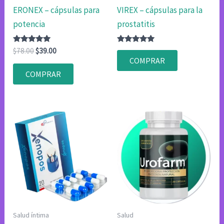
ERONEX – cápsulas para
VIREX – cápsulas para la
potencia
prostatitis
Valorado
El
El
Valorado
$
78.00
$
39.00
con
con
precio
precio
COMPRAR
4.83
4.75
original
actual
de 5
de 5
COMPRAR
era:
es:
$78.00.
$39.00.
Salud íntima
Salud