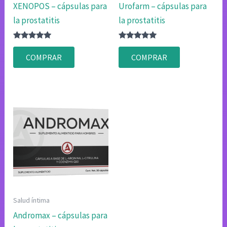
XENOPOS – cápsulas para
Urofarm – cápsulas para
la prostatitis
la prostatitis
Valorado
Valorado
con
con
COMPRAR
COMPRAR
4.83
4.80
de 5
de 5
Salud íntima
Andromax – cápsulas para