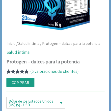
Inicio
/
Salud íntima
/ Protogen – dulces para la potencia
Salud íntima
Protogen – dulces para la potencia
(
5
valoraciones de clientes)
Valorado
5
con
4.80
de
COMPRAR
5 en base
a
valoraciones
de clientes
Dólar de los Estados Unidos
(US) ($) - USD