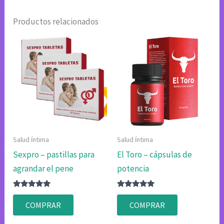
Productos relacionados
Salud íntima
Salud íntima
Sexpro – pastillas para
El Toro – cápsulas de
agrandar el pene
potencia
Valorado
Valorado
con
con
COMPRAR
COMPRAR
4.80
4.80
de 5
de 5