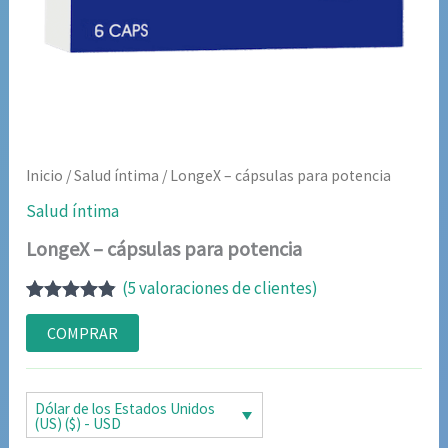
Inicio
/
Salud íntima
/ LongeX – cápsulas para potencia
Salud íntima
LongeX – cápsulas para potencia
(
5
valoraciones de clientes)
Valorado
5
con
4.80
de
COMPRAR
5 en base
a
valoraciones
de clientes
Dólar de los Estados Unidos
(US) ($) - USD