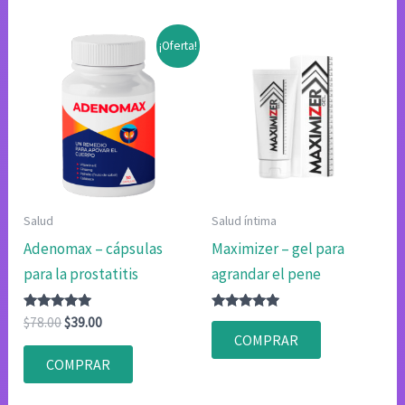
¡Oferta!
Salud
Salud íntima
Adenomax – cápsulas
Maximizer – gel para
para la prostatitis
agrandar el pene
Valorado
El
El
Valorado
$
78.00
$
39.00
con
con
precio
precio
COMPRAR
4.80
4.75
original
actual
de 5
de 5
COMPRAR
era:
es:
$78.00.
$39.00.