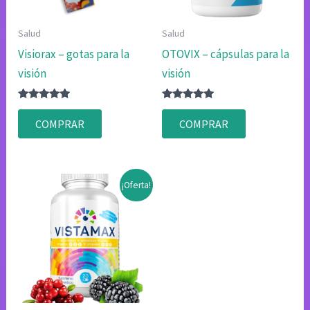
Salud
Salud
Visiorax – gotas para la
OTOVIX – cápsulas para la
visión
visión
Valorado
Valorado
con
con
COMPRAR
COMPRAR
4.75
4.83
de 5
de 5
¡Oferta!