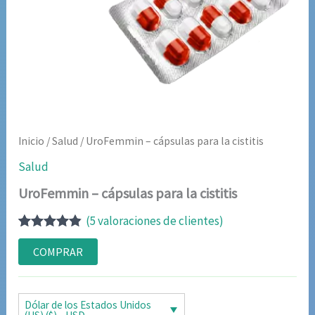
Inicio
/
Salud
/ UroFemmin – cápsulas para la cistitis
Salud
UroFemmin – cápsulas para la cistitis
(
5
valoraciones de clientes)
Valorado
5
con
4.80
de
COMPRAR
5 en base
a
valoraciones
de clientes
Dólar de los Estados Unidos