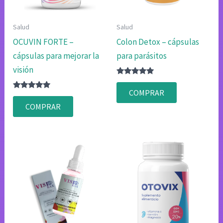
Salud
Salud
OCUVIN FORTE –
Colon Detox – cápsulas
cápsulas para mejorar la
para parásitos
visión
Valorado
con
COMPRAR
Valorado
4.75
con
de 5
COMPRAR
4.80
de 5