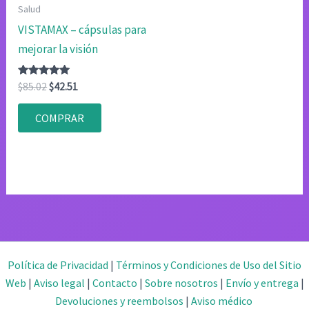
Salud
VISTAMAX – cápsulas para
mejorar la visión
Valorado
El
El
$
85.02
$
42.51
con
precio
precio
4.83
original
actual
de 5
COMPRAR
era:
es:
$85.02.
$42.51.
Política de Privacidad
|
Términos y Condiciones de Uso del Sitio
Web
|
Aviso legal
|
Contacto
|
Sobre nosotros
|
Envío y entrega
|
Devoluciones y reembolsos
|
Aviso médico