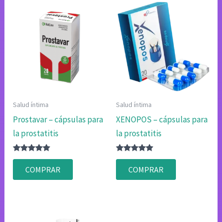
Salud íntima
Salud íntima
Prostavar – cápsulas para
XENOPOS – cápsulas para
la prostatitis
la prostatitis
Valorado
Valorado
con
con
COMPRAR
COMPRAR
4.83
4.83
de 5
de 5