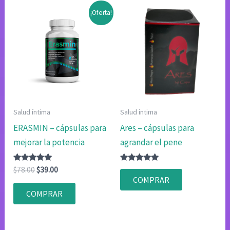
¡Oferta!
Salud íntima
Salud íntima
ERASMIN – cápsulas para
Ares – cápsulas para
mejorar la potencia
agrandar el pene
Valorado
El
El
Valorado
$
78.00
$
39.00
con
con
precio
precio
COMPRAR
4.83
4.75
original
actual
de 5
de 5
COMPRAR
era:
es:
$78.00.
$39.00.