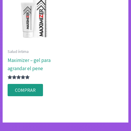
Salud íntima
Maximizer – gel para
agrandar el pene
Valorado
con
COMPRAR
4.75
de 5