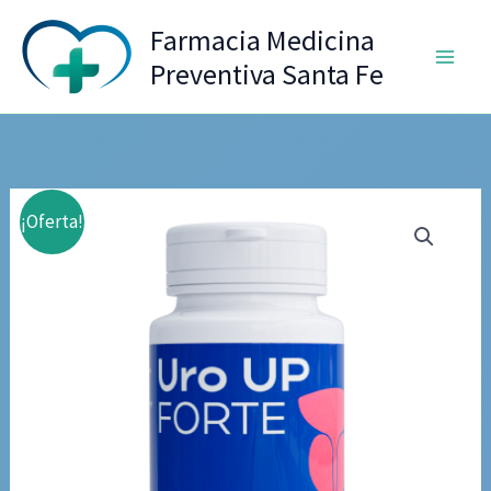
Ir
Farmacia Medicina
al
Preventiva Santa Fe
contenido
¡Oferta!