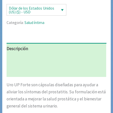
era:
es:
Dólar de los Estados Unidos
(US) ($) - USD
$85.02.
$42.51.
Categoría:
Salud íntima
Descripción
Información adicional
Valoraciones (4)
Uro UP Forte son cápsulas diseñadas para ayudar a
aliviar los síntomas del prostatitis. Su formulación está
orientada a mejorar la salud prostática y el bienestar
general del sistema urinario.