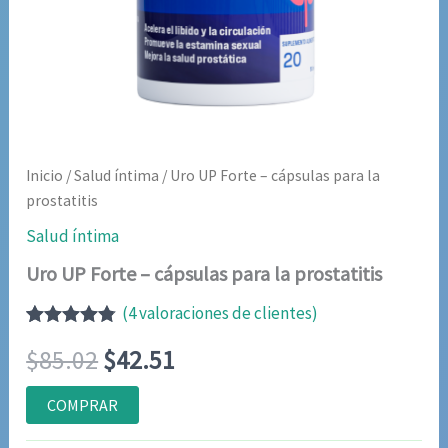
Inicio
/
Salud íntima
/ Uro UP Forte – cápsulas para la
prostatitis
Salud íntima
Uro UP Forte – cápsulas para la prostatitis
(
4
valoraciones de clientes)
Valorado
4
El
El
$
85.02
$
42.51
con
4.75
de
5 en base
a
precio
precio
COMPRAR
valoraciones
de clientes
original
actual