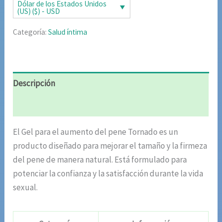
era:
es:
Dólar de los Estados Unidos
(US) ($) - USD
$87.20.
$42.51.
Categoría:
Salud íntima
Descripción
Valoraciones (4)
El Gel para el aumento del pene Tornado es un
producto diseñado para mejorar el tamaño y la firmeza
del pene de manera natural. Está formulado para
potenciar la confianza y la satisfacción durante la vida
sexual.