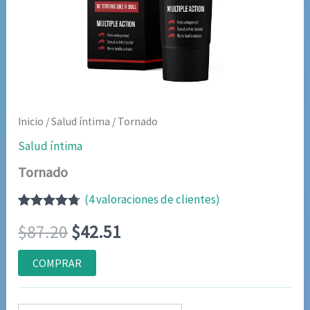
Inicio
/
Salud íntima
/ Tornado
Salud íntima
Tornado
(
4
valoraciones de clientes)
Valorado
3
El
El
$
87.20
$
42.51
con
4.67
de
5 en base
a
precio
precio
COMPRAR
valoraciones
de
original
actual
clientes