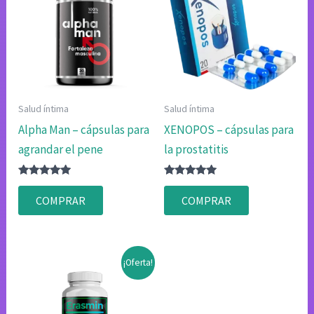
Salud íntima
Salud íntima
Alpha Man – cápsulas para
XENOPOS – cápsulas para
agrandar el pene
la prostatitis
Valorado
Valorado
con
con
COMPRAR
COMPRAR
4.80
4.83
de 5
de 5
¡Oferta!