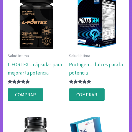
Salud íntima
Salud íntima
L-FORTEX – cápsulas para
Protogen – dulces para la
mejorar la potencia
potencia
Valorado
Valorado
con
con
COMPRAR
COMPRAR
4.83
4.80
de 5
de 5