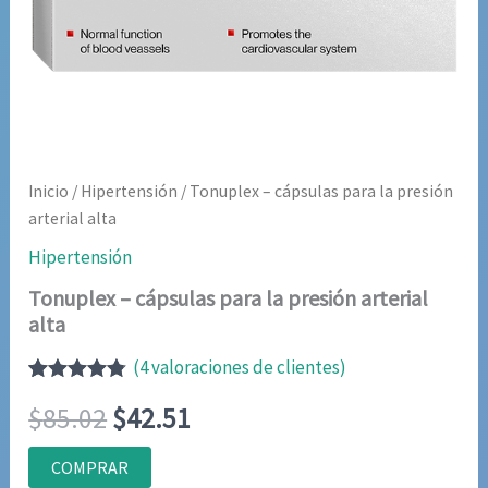
Inicio
/
Hipertensión
/ Tonuplex – cápsulas para la presión
arterial alta
Hipertensión
Tonuplex – cápsulas para la presión arterial
alta
(
4
valoraciones de clientes)
Valorado
4
El
El
$
85.02
$
42.51
con
4.75
de
5 en base
a
precio
precio
COMPRAR
valoraciones
de clientes