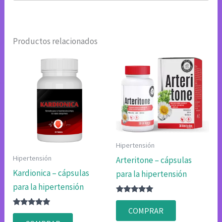
Productos relacionados
Hipertensión
Hipertensión
Arteritone – cápsulas
Kardionica – cápsulas
para la hipertensión
para la hipertensión
Valorado
con
COMPRAR
Valorado
4.80
con
de 5