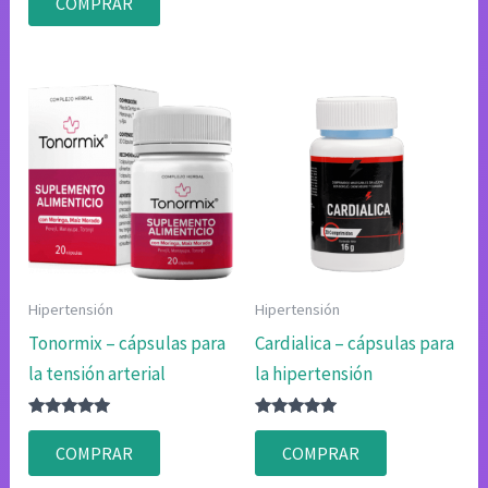
COMPRAR
4.80
de 5
Hipertensión
Hipertensión
Tonormix – cápsulas para
Cardialica – cápsulas para
la tensión arterial
la hipertensión
Valorado
Valorado
con
con
COMPRAR
COMPRAR
4.83
4.83
de 5
de 5