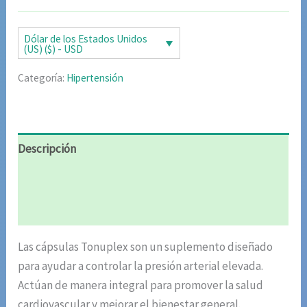
original
actual
era:
es:
Dólar de los Estados Unidos
(US) ($) - USD
$85.02.
$42.51.
Categoría:
Hipertensión
Descripción
Información adicional
Valoraciones (4)
Las cápsulas Tonuplex son un suplemento diseñado
para ayudar a controlar la presión arterial elevada.
Actúan de manera integral para promover la salud
cardiovascular y mejorar el bienestar general.