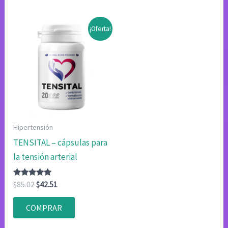
¡Oferta!
Hipertensión
TENSITAL – cápsulas para
la tensión arterial
Valorado
El
El
$
85.02
$
42.51
con
precio
precio
4.83
original
actual
de 5
COMPRAR
era:
es:
$85.02.
$42.51.