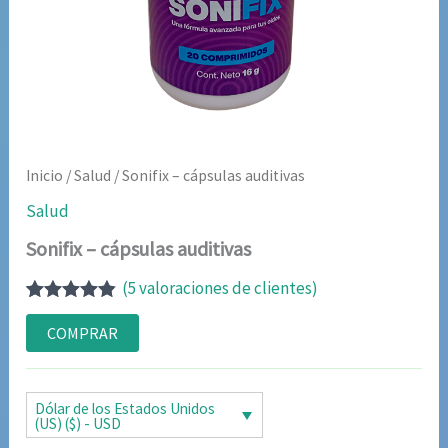
Inicio
/
Salud
/ Sonifix – cápsulas auditivas
Salud
Sonifix – cápsulas auditivas
(
5
valoraciones de clientes)
Valorado
5
con
4.80
de
COMPRAR
5 en base
a
valoraciones
de clientes
Dólar de los Estados Unidos
(US) ($) - USD