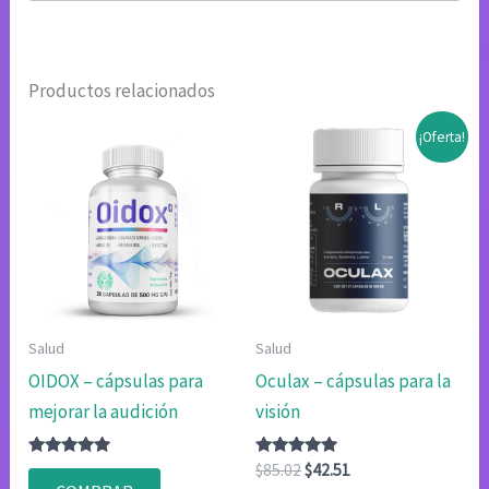
Productos relacionados
¡Oferta!
Salud
Salud
OIDOX – cápsulas para
Oculax – cápsulas para la
mejorar la audición
visión
Valorado
Valorado
El
El
$
85.02
$
42.51
con
con