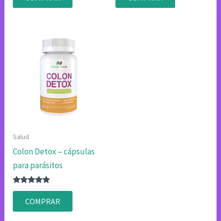
4.75
4.83
de 5
de 5
Salud
Colon Detox – cápsulas
para parásitos
Valorado
con
COMPRAR
4.75
de 5