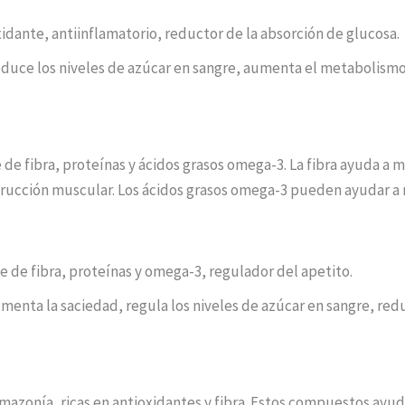
dante, antiinflamatorio, reductor de la absorción de glucosa.
Reduce los niveles de azúcar en sangre, aumenta el metabolismo
 de fibra, proteínas y ácidos grasos omega-3. La fibra ayuda a 
trucción muscular. Los ácidos grasos omega-3 pueden ayudar a r
 de fibra, proteínas y omega-3, regulador del apetito.
umenta la saciedad, regula los niveles de azúcar en sangre, redu
 Amazonía, ricas en antioxidantes y fibra. Estos compuestos ayu