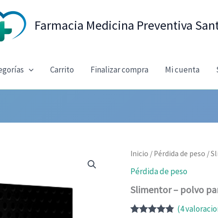
Farmacia Medicina Preventiva San
egorías
Carrito
Finalizar compra
Mi cuenta
Inicio
/
Pérdida de peso
/ S
Pérdida de peso
Slimentor – polvo pa
(
4
valoracio