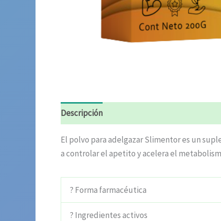
Descripción
Información adicional
Valora
El polvo para adelgazar Slimentor es un sup
a controlar el apetito y acelera el metabolis
? Forma farmacéutica
? Ingredientes activos