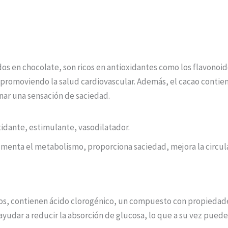
dos en chocolate, son ricos en antioxidantes como los flavonoi
 y promoviendo la salud cardiovascular. Además, el cacao conti
ar una sensación de saciedad.
idante, estimulante, vasodilatador.
umenta el metabolismo, proporciona saciedad, mejora la circul
dos, contienen ácido clorogénico, un compuesto con propiedades
udar a reducir la absorción de glucosa, lo que a su vez puede 