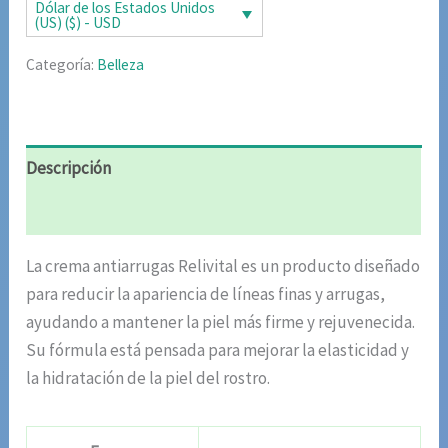
era:
es:
Dólar de los Estados Unidos
(US) ($) - USD
$63.22.
$31.61.
Categoría:
Belleza
Descripción
Valoraciones (6)
La crema antiarrugas Relivital es un producto diseñado
para reducir la apariencia de líneas finas y arrugas,
ayudando a mantener la piel más firme y rejuvenecida.
Su fórmula está pensada para mejorar la elasticidad y
la hidratación de la piel del rostro.