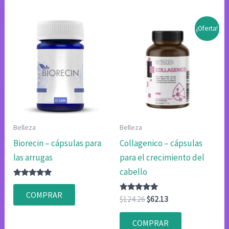
¡Oferta!
Belleza
Belleza
Biorecin – cápsulas para
Collagenico – cápsulas
las arrugas
para el crecimiento del
cabello
Valorado
con
COMPRAR
4.83
Valorado
El
El
$
124.26
$
62.13
de 5
con
precio
precio
4.80
original
actual
de 5
COMPRAR
era:
es: