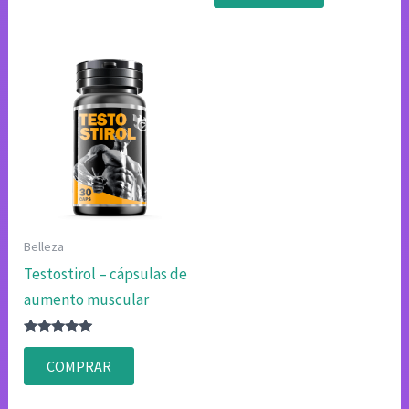
$124.26.
$62.13.
Belleza
Testostirol – cápsulas de
aumento muscular
Valorado
con
COMPRAR
4.80
de 5