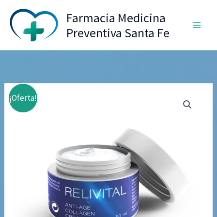
Ir
Farmacia Medicina
al
Preventiva Santa Fe
contenido
¡Oferta!