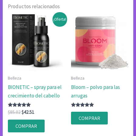
Productos relacionados
¡Oferta!
Belleza
Belleza
BIONETIC – spray para el
Bloom – polvo para las
crecimiento del cabello
arrugas
Valorado
El
El
Valorado
$
85.02
$
42.51
con
con
precio
precio
COMPRAR
4.80
4.83
original
actual
de 5
de 5
COMPRAR
era:
es:
$85.02.
$42.51.