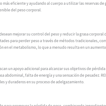
ás eficiente y ayudando al cuerpo a utilizar las reservas de 
enible del peso corporal.
sean mejorar su control del peso y reducir la grasa corporal 
des para perder peso a través de métodos tradicionales, como
n en el metabolismo, lo que a menudo resulta en un aumento 
can un apoyo adicional para alcanzar sus objetivos de pérdid
a abdominal, falta de energía y una sensación de pesadez. R
les y duraderos en su proceso de adelgazamiento.
do para promover la pérdida de peso, combinando ingrediente