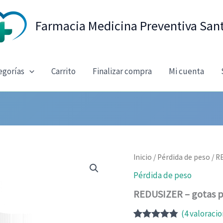
Farmacia Medicina Preventiva San
egorías
Carrito
Finalizar compra
Mi cuenta
Inicio
/
Pérdida de peso
/ R
Pérdida de peso
REDUSIZER – gotas p
(
4
valoracio